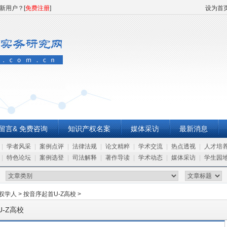
 新用户？[
免费注册
]
设为首
留言& 免费咨询
知识产权名案
媒体采访
最新消息
|
学者风采
|
案例点评
|
法律法规
|
论文精粹
|
学术交流
|
热点透视
|
人才培
|
特色论坛
|
案例选登
|
司法解释
|
著作导读
|
学术动态
|
媒体采访
|
学生园
权学人
>
按音序起首U-Z高校
>
-Z高校
始人